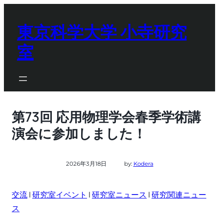
内
容
東京科学大学 小寺研究
を
室
ス
キ
ッ
プ
第73回 応用物理学会春季学術講
演会に参加しました！
2026年3月18日
by:
Kodera
交流
 | 
研究室イベント
 | 
研究室ニュース
 | 
研究関連ニュー
ス