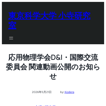
内
容
東京科学大学 小寺研究
を
室
ス
キ
ッ
プ
応用物理学会D&I・国際交流
委員会 関連動画公開のお知ら
せ
2026年5月21日
by:
Kodera