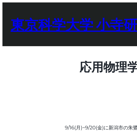
内
容
東京科学大学 小寺
を
ス
キ
ッ
プ
応用物理
9/16(月)~9/20(金)に新