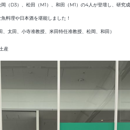
岡（D3）、松田（M1）、和田（M1）の4人が登壇し、研究
な魚料理や日本酒を堪能しました！
松田、太田、小寺准教授、米田特任准教授、松岡、和田）
土産