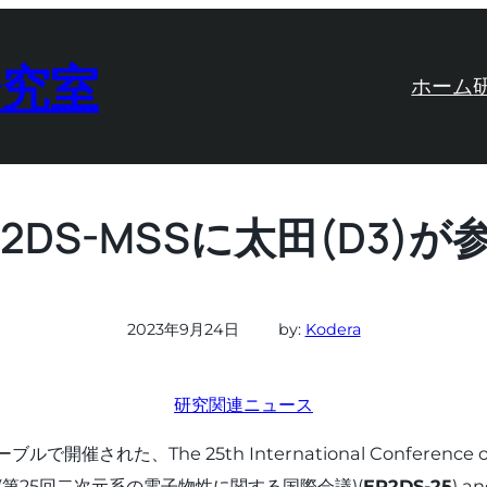
研究室
ホーム
P2DS-MSSに太田(D3)が
2023年9月24日
by:
Kodera
研究関連ニュース
催された、The 25th International Conference on the
ystems(第25回二次元系の電子物性に関する国際会議)(
EP2DS-25
) an