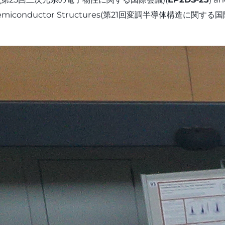
d Semiconductor Structures(第21回変調半導体構造に関する