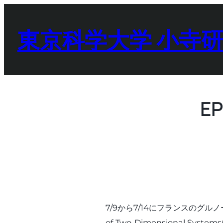
内
容
東京科学大学 小寺
を
ス
キ
ッ
プ
E
7/9から7/14にフランスのグルノーブルで開
of Two-Dimensional S