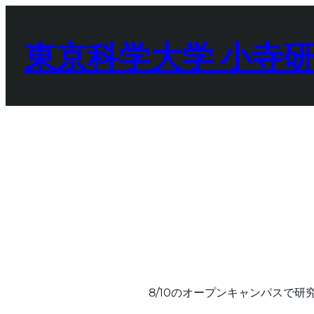
内
容
東京科学大学 小寺
を
ス
キ
ッ
プ
8/10のオープンキャンパスで